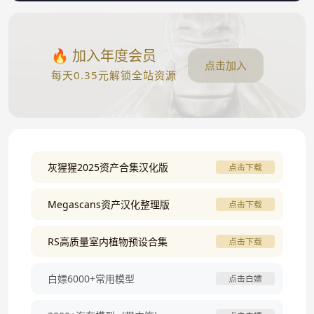
🔥 加入年度会员
点击加入
每天0.35元解锁全站资源
灰猩猩2025资产合集汉化版
点击下载
Megascans资产汉化整理版
点击下载
RS高质量室内植物预设合集
点击下载
白嫖6000+常用模型
点击白嫖