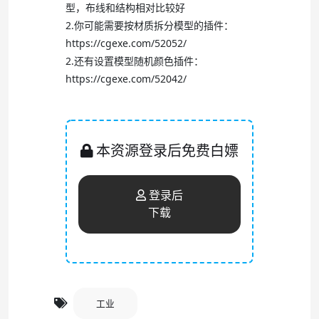
型，布线和结构相对比较好
2.你可能需要按材质拆分模型的插件：
https://cgexe.com/52052/
2.还有设置模型随机颜色插件：
https://cgexe.com/52042/
本资源登录后免费白嫖
登录后
下载
工业