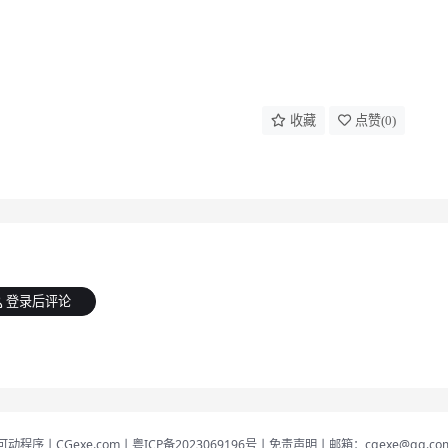
收藏
点赞(
0
)
登录后评论
可动程序丨CGexe.com
丨粤ICP备2023069196号
丨免责声明
丨邮箱：cgexe@qq.co