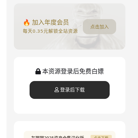
🔥 加入年度会员
点击加入
每天0.35元解锁全站资源
本资源登录后免费白嫖
登录后下载
灰猩猩2025资产合集汉化版
点击下载