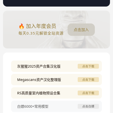
🔥 加入年度会员
点击加入
每天0.35元解锁全站资源
灰猩猩2025资产合集汉化版
点击下载
Megascans资产汉化整理版
点击下载
RS高质量室内植物预设合集
点击下载
白嫖6000+常用模型
点击白嫖