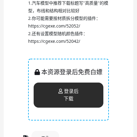
1.汽车模型中推荐下载标题写"高质量"的模
型，布线和结构相对比较好
2.你可能需要按材质拆分模型的插件：
https://cgexe.com/52052/
2.还有设置模型随机颜色插件：
https://cgexe.com/52042/
本资源登录后免费白嫖
登录后
下载