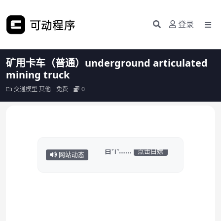
登录
矿用卡车（普通）underground articulated
mining truck
交通模型
其他
免费
0
我偷偷在这里放了
网站动态
Adobe全家桶等各种
常用软件……
点击白嫖