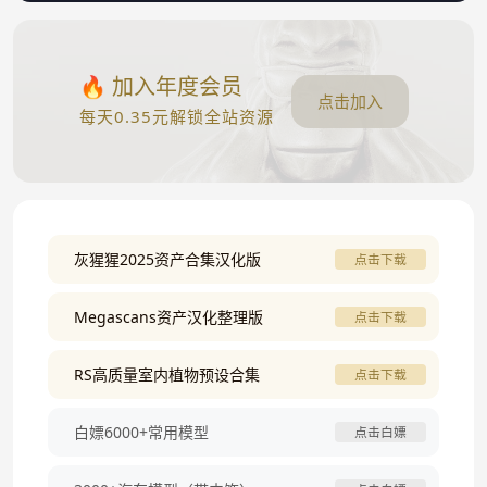
🔥 加入年度会员
点击加入
每天0.35元解锁全站资源
灰猩猩2025资产合集汉化版
点击下载
Megascans资产汉化整理版
点击下载
RS高质量室内植物预设合集
点击下载
白嫖6000+常用模型
点击白嫖