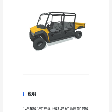
说明
1.汽车模型中推荐下载标题写"高质量"的模