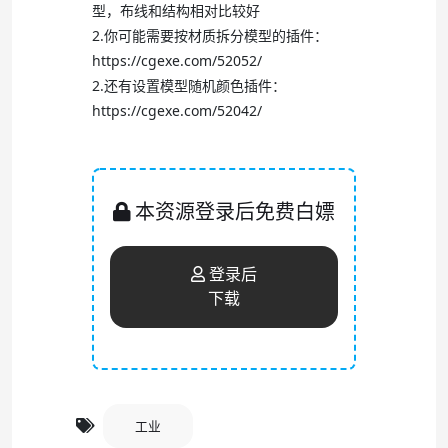
型，布线和结构相对比较好
2.你可能需要按材质拆分模型的插件：
https://cgexe.com/52052/
2.还有设置模型随机颜色插件：
https://cgexe.com/52042/
本资源登录后免费白嫖
登录后
下载
工业