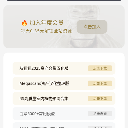
🔥 加入年度会员
点击加入
每天0.35元解锁全站资源
灰猩猩2025资产合集汉化版
点击下载
Megascans资产汉化整理版
点击下载
RS高质量室内植物预设合集
点击下载
白嫖6000+常用模型
点击白嫖