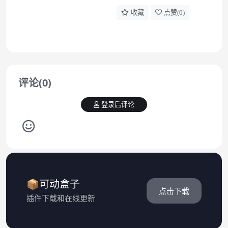
收藏
点赞(
0
)
评论(0)
登录后评论
📦可动盒子
点击下载
插件下载和在线更新