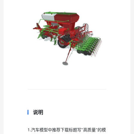
说明
1.汽车模型中推荐下载标题写"高质量"的模