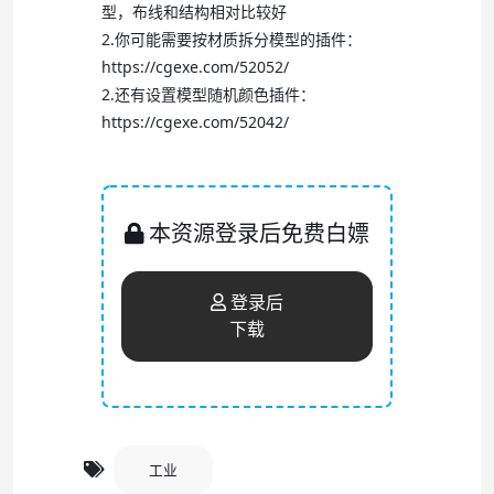
型，布线和结构相对比较好
2.你可能需要按材质拆分模型的插件：
https://cgexe.com/52052/
2.还有设置模型随机颜色插件：
https://cgexe.com/52042/
本资源登录后免费白嫖
登录后
下载
工业