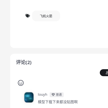
飞机火箭
评论(2)
louyh
普通
模型下载下来都没贴图啊