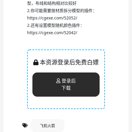
型，布线和结构相对比较好
2.你可能需要按材质拆分模型的插件：
https://cgexe.com/52052/
2.还有设置模型随机颜色插件：
https://cgexe.com/52042/
本资源登录后免费白嫖
登录后
下载
飞机火箭