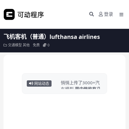
登录
飞机客机（普通）lufthansa airlines
交通模型
其他
免费
0
悄悄上传了3000+汽
网站动态
车模型
带内饰的有几
百个……
点击白嫖