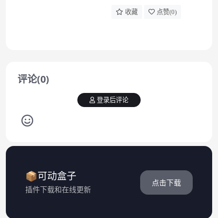
收藏
点赞(
0
)
评论(0)
登录后评论
📦可动盒子
点击下载
插件下载和在线更新