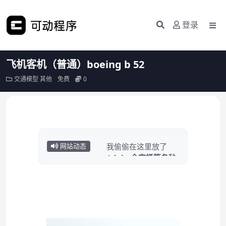
登录
飞机客机（普通）boeing b 52
交通模型
其他
免费
0
我偷偷在这里放了
网站动态
Adobe全家桶等各种
常用软件……
点击白嫖