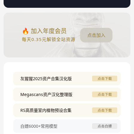
🔥 加入年度会员
点击加入
每天0.35元解锁全站资源
灰猩猩2025资产合集汉化版
点击下载
Megascans资产汉化整理版
点击下载
RS高质量室内植物预设合集
点击下载
白嫖6000+常用模型
点击白嫖