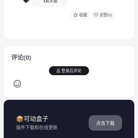
飞机火箭
收藏
点赞(
0
)
评论(0)
登录后评论
📦可动盒子
点击下载
插件下载和在线更新