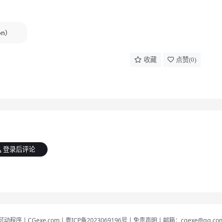
on）
收藏
点赞(
0
)
登录后评论
可动程序丨CGexe.com
丨粤ICP备2023069196号
丨免责声明
丨邮箱：cgexe@qq.co