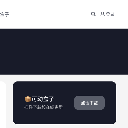
盒子
登录
📦可动盒子
点击下载
插件下载和在线更新