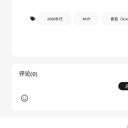
2000年代
MVP
赛恩（Sci
评论(0)