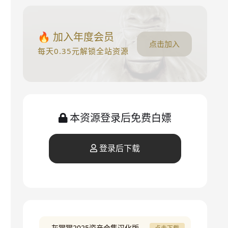
🔥 加入年度会员
点击加入
每天0.35元解锁全站资源
本资源登录后免费白嫖
登录后下载
灰猩猩2025资产合集汉化版
点击下载