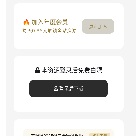
🔥 加入年度会员
点击加入
每天0.35元解锁全站资源
本资源登录后免费白嫖
登录后下载
灰猩猩2025资产合集汉化版
点击下载