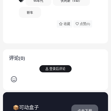
90年代
伏阿斯（Vaz）
轿车
收藏
点赞(
0
)
评论(0)
登录后评论
📦可动盒子
点击下载