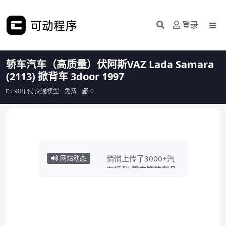
登录
轿车汽车（高质量）伏阿斯VAZ Lada Samara
(2113) 掀背车 3door 1997
90年代
交通模型
免费
0
悄悄上传了3000+汽
网站动态
车模型
带内饰的有几
百个……
点击白嫖