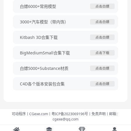
白嫖6000+常用模型
点击白嫖
3000+汽车模型（带内饰）
点击白嫖
Kitbash 3D合集下载
点击白嫖
BigMediumSmall合集下载
点击下载
白嫖5000+Substance材质
点击白嫖
C4D各个版本安装包合集
点击白嫖
可动程序丨CGexe.com
丨粤ICP备2023069196号
丨免责声明
丨邮箱：
cgexe@qq.com