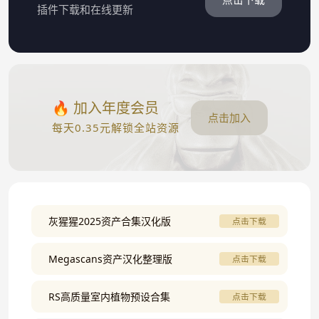
插件下载和在线更新
🔥 加入年度会员
点击加入
每天0.35元解锁全站资源
灰猩猩2025资产合集汉化版
点击下载
Megascans资产汉化整理版
点击下载
RS高质量室内植物预设合集
点击下载