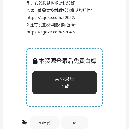
型，布线和结构相对比较好
2.你可能需要按材质拆分模型的插件：
https://cgexe.com/52052/
2.还有设置模型随机颜色插件：
https://cgexe.com/52042/
本资源登录后免费白嫖
登录后
下载
80年代
GMC