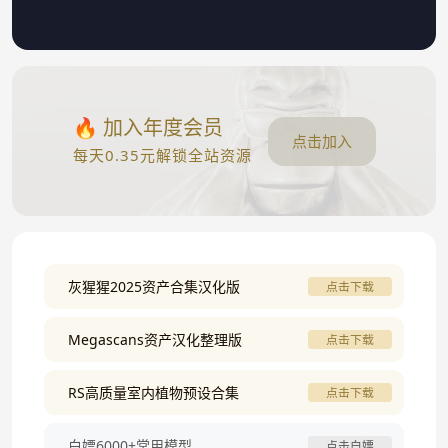
🔥 加入年度会员
点击加入
每天0.35元解锁全站资源
灰猩猩2025资产合集汉化版
点击下载
Megascans资产汉化整理版
点击下载
RS高质量室内植物预设合集
点击下载
白嫖6000+常用模型
点击白嫖