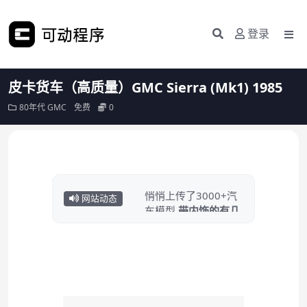
登录
皮卡货车（高质量）GMC Sierra (Mk1) 1985
80年代
GMC
免费
0
悄悄上传了3000+汽
网站动态
车模型
带内饰的有几
百个……
点击白嫖