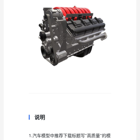
说明
1.汽车模型中推荐下载标题写"高质量"的模