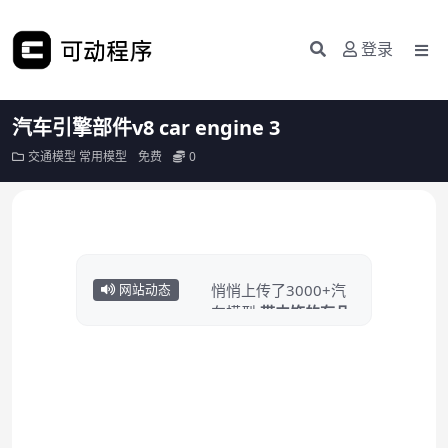
登录
汽车引擎部件v8 car engine 3
交通模型
常用模型
免费
0
悄悄上传了3000+汽
网站动态
车模型
带内饰的有几
百个……
点击白嫖