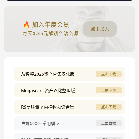
🔥 加入年度会员
点击加入
每天0.35元解锁全站资源
灰猩猩2025资产合集汉化版
点击下载
Megascans资产汉化整理版
点击下载
RS高质量室内植物预设合集
点击下载
白嫖6000+常用模型
点击白嫖