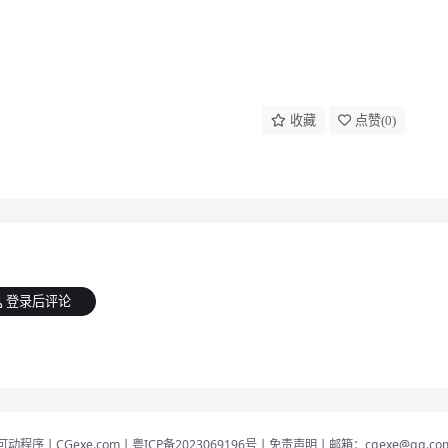
收藏
点赞(
0
)
登录后评论
可动程序丨CGexe.com
丨粤ICP备2023069196号
丨免责声明
丨邮箱：cgexe@qq.co