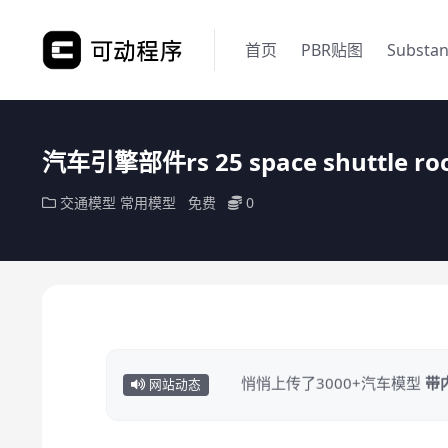
首页
PBR贴图
Substa
汽车引擎部件rs 25 space shuttle roc
交通模型
常用模型
免费
0
悄悄上传了3000+汽车模型
带
网站动态