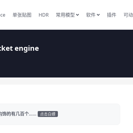
nce
单张贴图
HDR
常用模型
软件
插件
可动
ket engine
内饰的有几百个……
点击白嫖