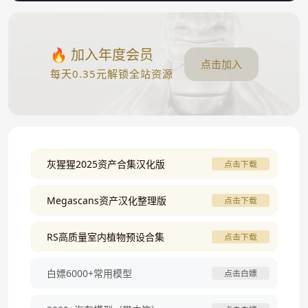
🔥 加入年度会员
点击加入
每天0.35元解锁全站资源
灰猩猩2025资产合集汉化版
点击下载
Megascans资产汉化整理版
点击下载
RS高质量室内植物预设合集
点击下载
白嫖6000+常用模型
点击白嫖