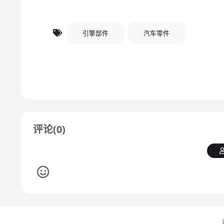
引擎部件
汽车零件
评论(0)