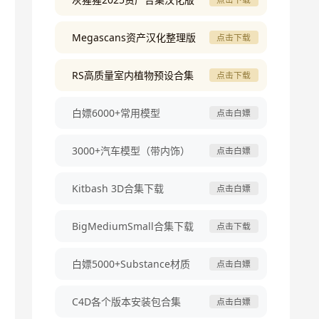
Megascans资产汉化整理版
点击下载
RS高质量室内植物预设合集
点击下载
白嫖6000+常用模型
点击白嫖
3000+汽车模型（带内饰）
点击白嫖
Kitbash 3D合集下载
点击白嫖
BigMediumSmall合集下载
点击下载
白嫖5000+Substance材质
点击白嫖
C4D各个版本安装包合集
点击白嫖