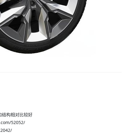
和结构相对比较好
om/52052/
2042/