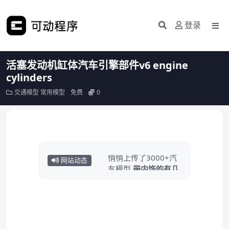
登录
活塞发动机缸体汽车引擎部件v6 engine
cylinders
交通模型
常用模型
免费
0
悄悄上传了3000+汽
网站动态
车模型
带内饰的有几
百个……
点击白嫖