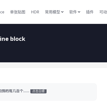
nce
单张贴图
HDR
常用模型
软件
插件
可动
 block
内饰的有几百个……
点击白嫖