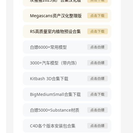
Megascans资产汉化整理版
点击下载
RS高质量室内植物预设合集
点击下载
白嫖6000+常用模型
点击白嫖
3000+汽车模型（带内饰）
点击白嫖
Kitbash 3D合集下载
点击白嫖
BigMediumSmall合集下载
点击下载
白嫖5000+Substance材质
点击白嫖
C4D各个版本安装包合集
点击白嫖