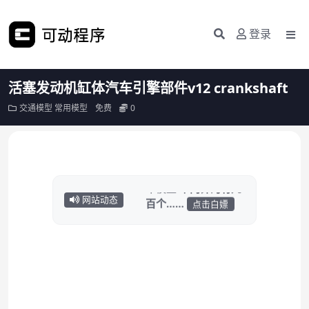
登录
活塞发动机缸体汽车引擎部件v12 crankshaft
交通模型
常用模型
免费
0
悄悄上传了3000+汽
车模型
带内饰的有几
百个……
点击白嫖
网站动态