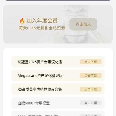
🔥 加入年度会员
点击加入
每天0.35元解锁全站资源
灰猩猩2025资产合集汉化版
点击下载
Megascans资产汉化整理版
点击下载
RS高质量室内植物预设合集
点击下载
白嫖6000+常用模型
点击白嫖