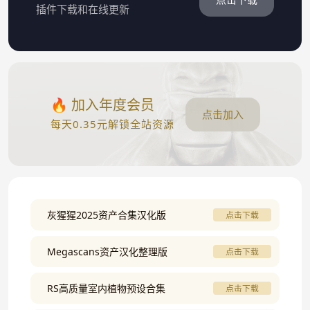
插件下载和在线更新
🔥 加入年度会员
点击加入
每天0.35元解锁全站资源
灰猩猩2025资产合集汉化版
点击下载
Megascans资产汉化整理版
点击下载
RS高质量室内植物预设合集
点击下载