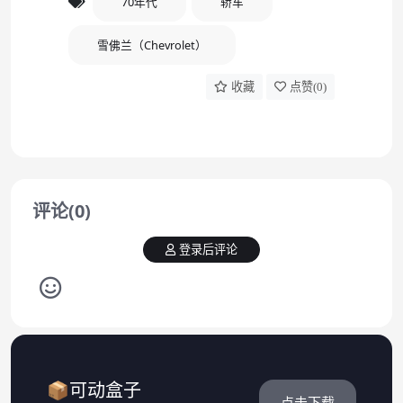
70年代
轿车
雪佛兰（Chevrolet）
收藏
点赞(
0
)
评论(0)
登录后评论
📦可动盒子
点击下载