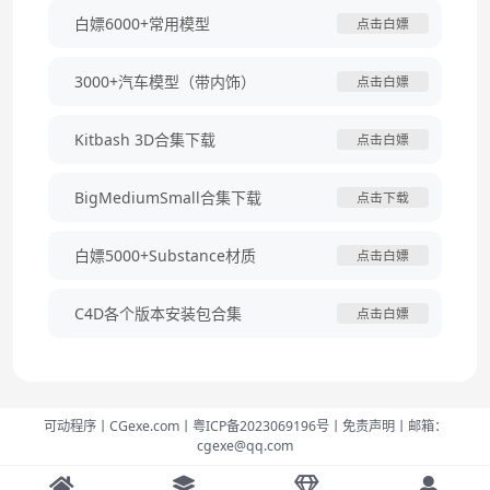
白嫖6000+常用模型
点击白嫖
3000+汽车模型（带内饰）
点击白嫖
Kitbash 3D合集下载
点击白嫖
BigMediumSmall合集下载
点击下载
白嫖5000+Substance材质
点击白嫖
C4D各个版本安装包合集
点击白嫖
可动程序丨CGexe.com
丨粤ICP备2023069196号
丨免责声明
丨邮箱：
cgexe@qq.com