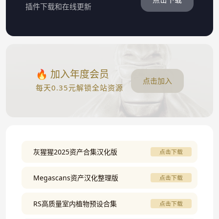
插件下载和在线更新
🔥 加入年度会员
点击加入
每天0.35元解锁全站资源
灰猩猩2025资产合集汉化版
点击下载
Megascans资产汉化整理版
点击下载
RS高质量室内植物预设合集
点击下载