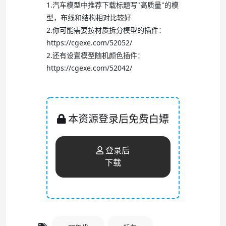
1.汽车模型中推荐下载标题写"高质量"的模
型，布线和结构相对比较好
2.你可能需要按材质拆分模型的插件：
https://cgexe.com/52052/
2.还有设置模型随机颜色插件：
https://cgexe.com/52042/
本资源登录后免费白嫖
登录后
下载