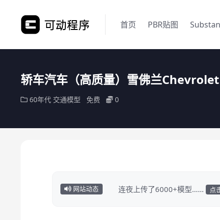
首页
PBR贴图
Substa
轿车汽车（高质量）雪佛兰Chevrolet Che
60年代
交通模型
免费
0
连夜上传了6000+模型……
网站动态
点