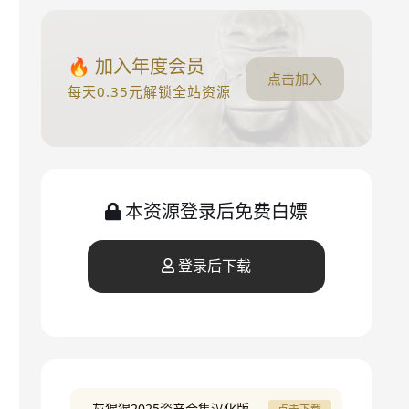
🔥 加入年度会员
点击加入
每天0.35元解锁全站资源
本资源登录后免费白嫖
登录后下载
灰猩猩2025资产合集汉化版
点击下载