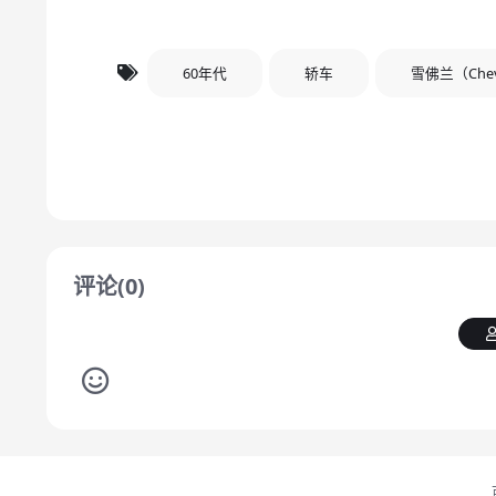
60年代
轿车
雪佛兰（Chev
评论(0)