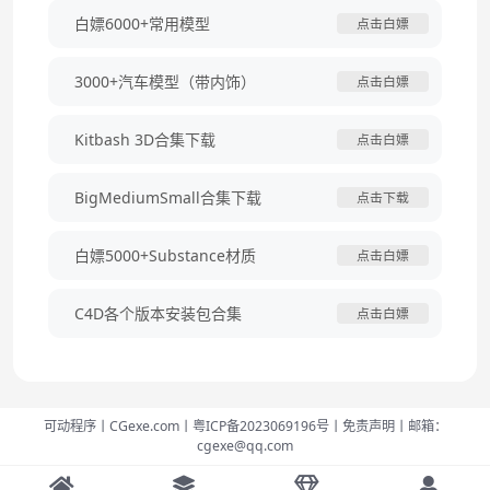
白嫖6000+常用模型
点击白嫖
3000+汽车模型（带内饰）
点击白嫖
Kitbash 3D合集下载
点击白嫖
BigMediumSmall合集下载
点击下载
白嫖5000+Substance材质
点击白嫖
C4D各个版本安装包合集
点击白嫖
可动程序丨CGexe.com
丨粤ICP备2023069196号
丨免责声明
丨邮箱：
cgexe@qq.com