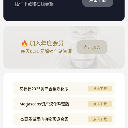
插件下载和在线更新
🔥 加入年度会员
点击加入
每天0.35元解锁全站资源
灰猩猩2025资产合集汉化版
点击下载
Megascans资产汉化整理版
点击下载
RS高质量室内植物预设合集
点击下载