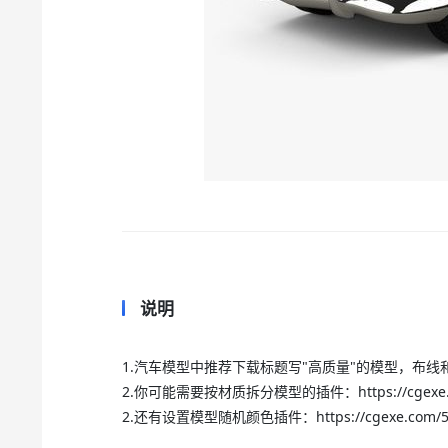
说明
1.汽车模型中推荐下载标题写"高质量"的模型，布线
2.你可能需要按材质拆分模型的插件：https://cgexe.c
2.还有设置模型随机颜色插件：https://cgexe.com/5