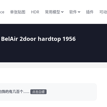
nce
单张贴图
HDR
常用模型
软件
插件
可动
ir 2door hardtop 1956
内饰的有几百个……
点击白嫖