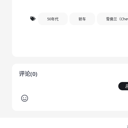
50年代
轿车
雪佛兰（Chev
评论(0)