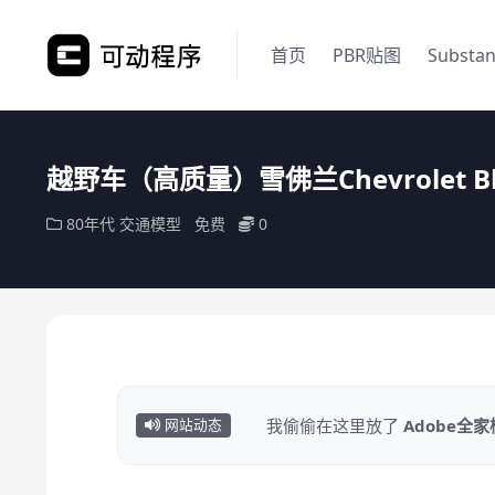
首页
PBR贴图
Substa
越野车（高质量）雪佛兰Chevrolet Blaze
80年代
交通模型
免费
0
我偷偷在这里放了
Adobe全
网站动态