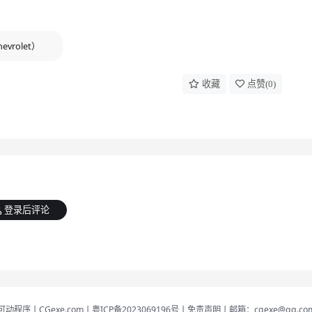
vrolet）
收藏
点赞(
0
)
登录后评论
可动程序丨CGexe.com
丨粤ICP备2023069196号
丨免责声明
丨邮箱：cgexe@qq.co