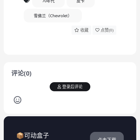
70年代
皮卡
雪佛兰（Chevrolet）
收藏
点赞(
0
)
评论(0)
登录后评论
📦可动盒子
点击下载