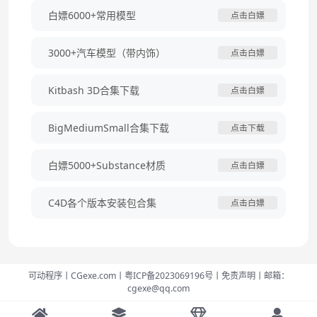
白嫖6000+常用模型
点击白嫖
3000+汽车模型（带内饰）
点击白嫖
Kitbash 3D合集下载
点击白嫖
BigMediumSmall合集下载
点击下载
白嫖5000+Substance材质
点击白嫖
C4D各个版本安装包合集
点击白嫖
可动程序丨CGexe.com
丨粤ICP备2023069196号
丨免责声明
丨邮箱：
cgexe@qq.com