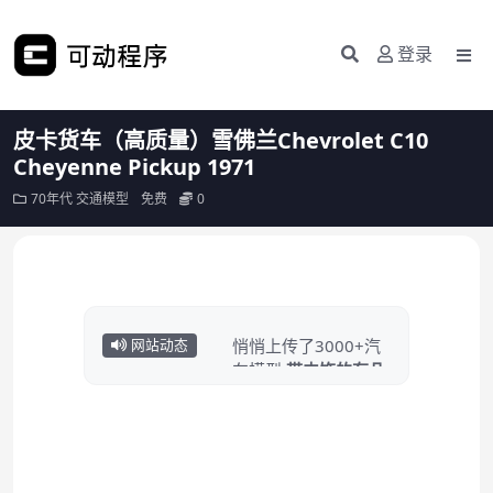
登录
皮卡货车（高质量）雪佛兰Chevrolet C10
Cheyenne Pickup 1971
70年代
交通模型
免费
0
悄悄上传了3000+汽
网站动态
车模型
带内饰的有几
百个……
点击白嫖