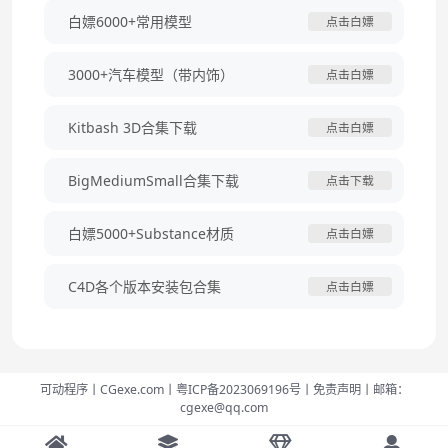
白嫖6000+常用模型
点击白嫖
3000+汽车模型（带内饰）
点击白嫖
Kitbash 3D合集下载
点击白嫖
BigMediumSmall合集下载
点击下载
白嫖5000+Substance材质
点击白嫖
C4D各个版本安装包合集
点击白嫖
可动程序丨CGexe.com
丨粤ICP备2023069196号
丨免责声明
丨邮箱：
cgexe@qq.com