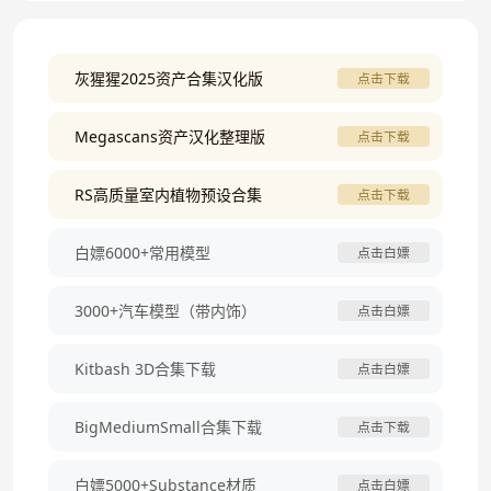
灰猩猩2025资产合集汉化版
点击下载
Megascans资产汉化整理版
点击下载
RS高质量室内植物预设合集
点击下载
白嫖6000+常用模型
点击白嫖
3000+汽车模型（带内饰）
点击白嫖
Kitbash 3D合集下载
点击白嫖
BigMediumSmall合集下载
点击下载
白嫖5000+Substance材质
点击白嫖