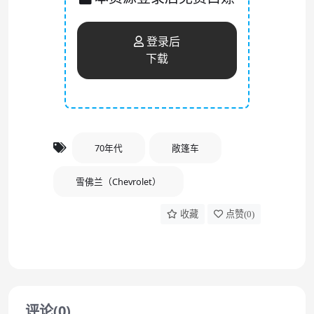
登录后
下载
70年代
敞篷车
雪佛兰（Chevrolet）
收藏
点赞(
0
)
评论(0)