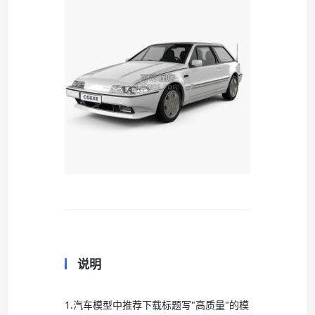
说明
1.汽车模型中推荐下载标题写"高质量"的模