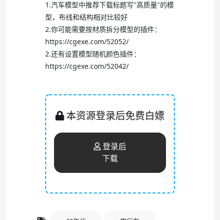
1.汽车模型中推荐下载标题写"高质量"的模
型，布线和结构相对比较好
2.你可能需要按材质拆分模型的插件：
https://cgexe.com/52052/
2.还有设置模型随机颜色插件：
https://cgexe.com/52042/
本资源登录后免费白嫖
登录后
下载