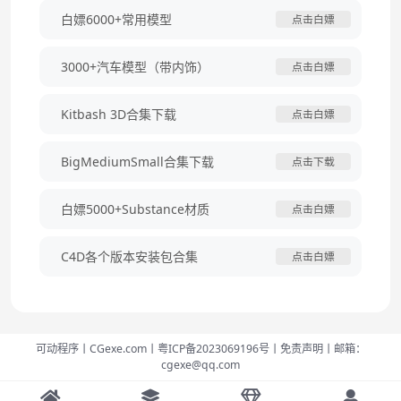
白嫖6000+常用模型
点击白嫖
3000+汽车模型（带内饰）
点击白嫖
Kitbash 3D合集下载
点击白嫖
BigMediumSmall合集下载
点击下载
白嫖5000+Substance材质
点击白嫖
C4D各个版本安装包合集
点击白嫖
可动程序丨CGexe.com
丨粤ICP备2023069196号
丨免责声明
丨邮箱：
cgexe@qq.com