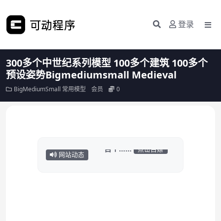
登录
300多个中世纪系列模型 100多个建筑 100多个
预设姿势Bigmediumsmall Medieval
BigMediumSmall
常用模型
会员
0
我偷偷在这里放了
网站动态
Adobe全家桶等各种
常用软件……
点击白嫖