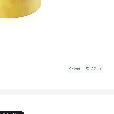
收藏
点赞(
0
)