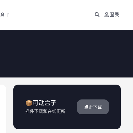
盒子
登录
📦可动盒子
点击下载
插件下载和在线更新