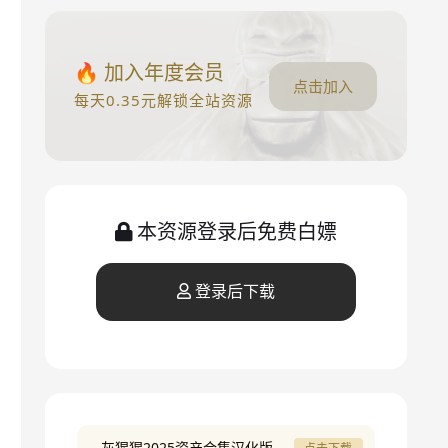
🔥 加入年度会员
点击加入
每天0.35元解锁全站资源
本资源登录后免费白嫖
登录后下载
灰猩猩2025资产合集汉化版
点击下载