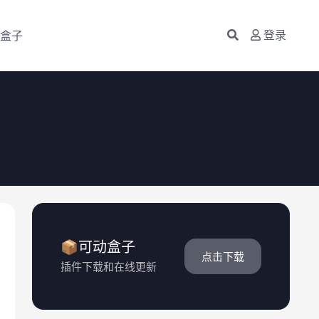
盒子
登录
📦可动盒子
点击下载
插件下载和在线更新