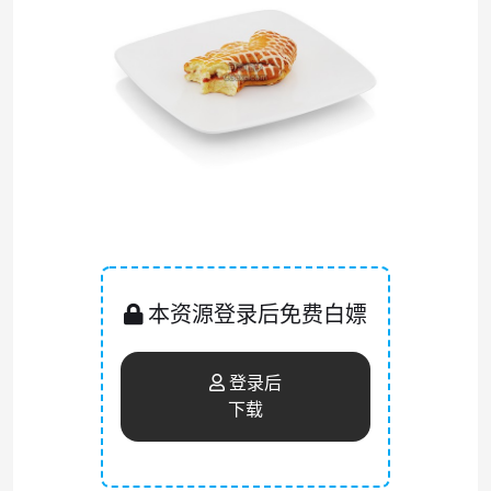
本资源登录后免费白嫖
登录后
下载