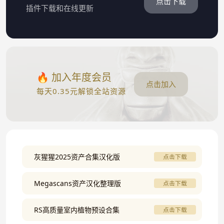
点击下载
插件下载和在线更新
🔥 加入年度会员
点击加入
每天0.35元解锁全站资源
灰猩猩2025资产合集汉化版
点击下载
Megascans资产汉化整理版
点击下载
RS高质量室内植物预设合集
点击下载