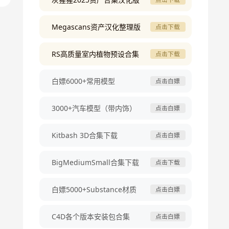
Megascans资产汉化整理版
点击下载
RS高质量室内植物预设合集
点击下载
白嫖6000+常用模型
点击白嫖
3000+汽车模型（带内饰）
点击白嫖
Kitbash 3D合集下载
点击白嫖
BigMediumSmall合集下载
点击下载
白嫖5000+Substance材质
点击白嫖
C4D各个版本安装包合集
点击白嫖