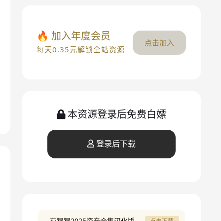
🔥 加入年度会员
点击加入
每天0.35元解锁全站资源
本资源登录后免费白嫖
登录后下载
灰猩猩2025资产合集汉化版
点击下载