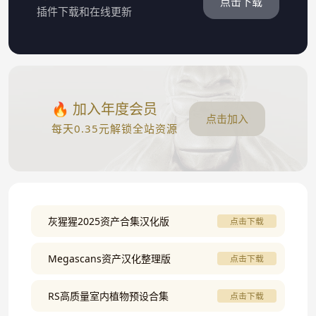
点击下载
插件下载和在线更新
🔥 加入年度会员
点击加入
每天0.35元解锁全站资源
灰猩猩2025资产合集汉化版
点击下载
Megascans资产汉化整理版
点击下载
RS高质量室内植物预设合集
点击下载