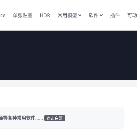
nce
单张贴图
HDR
常用模型
软件
插件
可动
家桶等各种常用软件……
点击白嫖