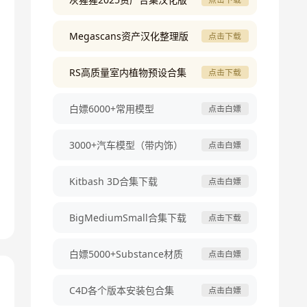
Megascans资产汉化整理版
点击下载
RS高质量室内植物预设合集
点击下载
白嫖6000+常用模型
点击白嫖
3000+汽车模型（带内饰）
点击白嫖
Kitbash 3D合集下载
点击白嫖
BigMediumSmall合集下载
点击下载
白嫖5000+Substance材质
点击白嫖
C4D各个版本安装包合集
点击白嫖