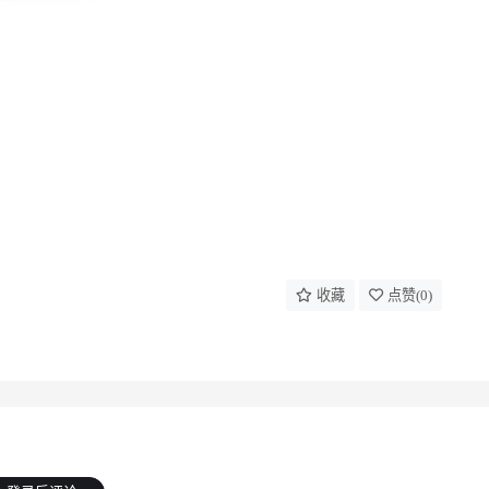
收藏
点赞(
0
)