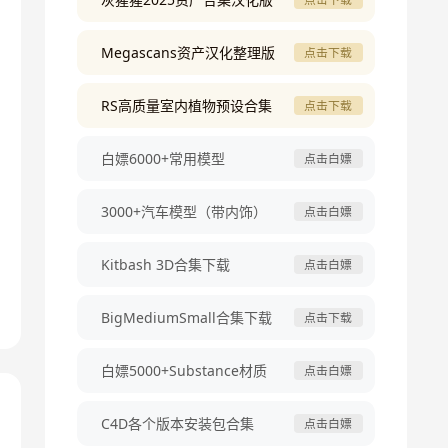
Megascans资产汉化整理版
点击下载
RS高质量室内植物预设合集
点击下载
白嫖6000+常用模型
点击白嫖
3000+汽车模型（带内饰）
点击白嫖
Kitbash 3D合集下载
点击白嫖
BigMediumSmall合集下载
点击下载
白嫖5000+Substance材质
点击白嫖
C4D各个版本安装包合集
点击白嫖