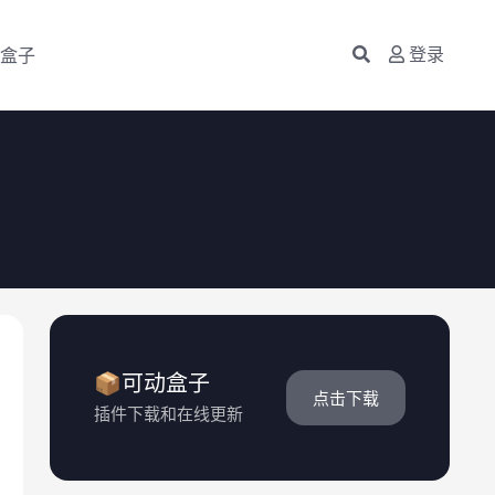
盒子
登录
📦可动盒子
点击下载
插件下载和在线更新