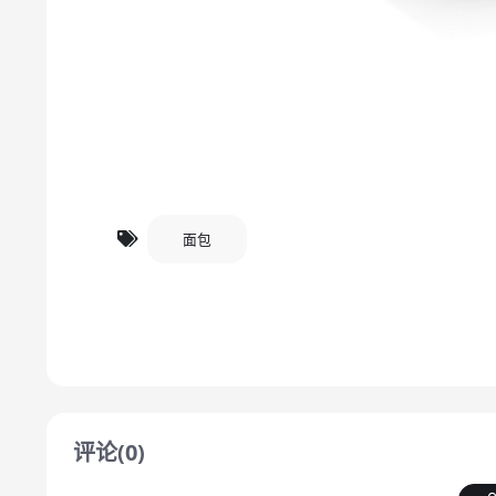
面包
评论(0)