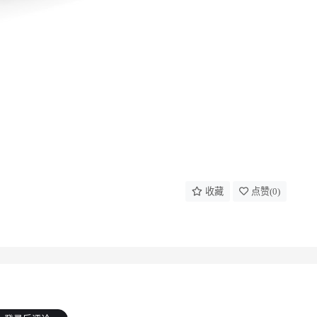
收藏
点赞(
0
)