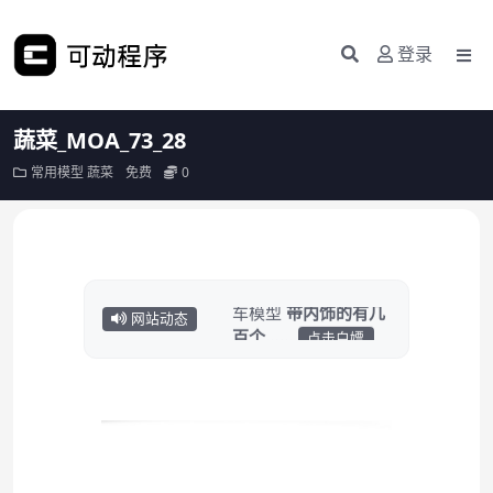
登录
蔬菜_MOA_73_28
常用模型
蔬菜
免费
0
悄悄上传了3000+汽
车模型
带内饰的有几
网站动态
百个……
点击白嫖