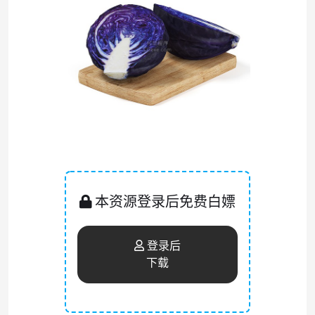
本资源登录后免费白嫖
登录后
下载