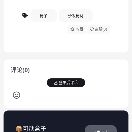
椅子
沙发椅凳
收藏
点赞(
0
)
评论(0)
登录后评论
📦可动盒子