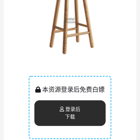
本资源登录后免费白嫖
登录后
下载