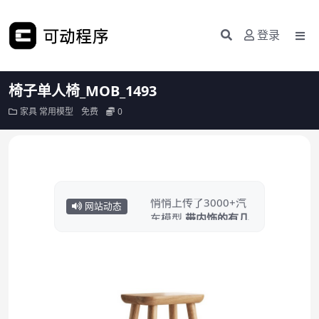
登录
椅子单人椅_MOB_1493
家具
常用模型
免费
0
悄悄上传了3000+汽
网站动态
车模型
带内饰的有几
百个……
点击白嫖