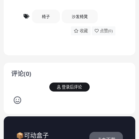
椅子
沙发椅凳
收藏
点赞(
0
)
评论(0)
登录后评论
📦可动盒子