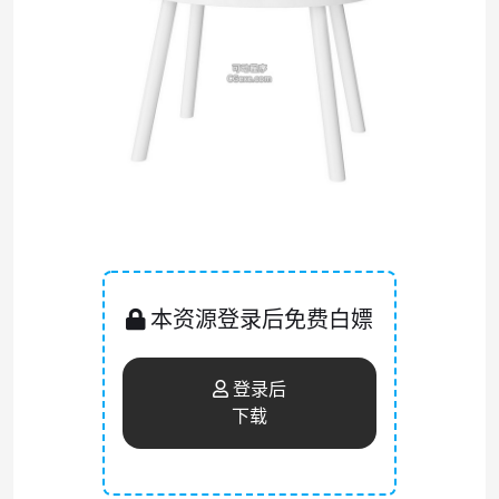
本资源登录后免费白嫖
登录后
下载