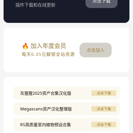
点击下载
插件下载和在线更新
🔥 加入年度会员
点击加入
每天0.35元解锁全站资源
灰猩猩2025资产合集汉化版
点击下载
Megascans资产汉化整理版
点击下载
RS高质量室内植物预设合集
点击下载