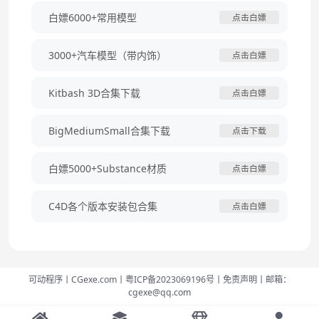
白嫖6000+常用模型
点击白嫖
3000+汽车模型（带内饰）
点击白嫖
Kitbash 3D合集下载
点击白嫖
BigMediumSmall合集下载
点击下载
白嫖5000+Substance材质
点击白嫖
C4D各个版本安装包合集
点击白嫖
可动程序丨CGexe.com
丨粤ICP备2023069196号
丨免责声明
丨邮箱：
cgexe@qq.com