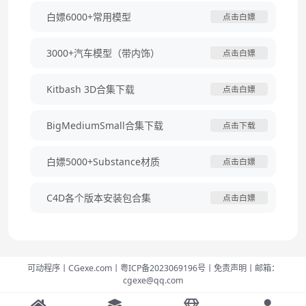
白嫖6000+常用模型
点击白嫖
3000+汽车模型（带内饰）
点击白嫖
Kitbash 3D合集下载
点击白嫖
BigMediumSmall合集下载
点击下载
白嫖5000+Substance材质
点击白嫖
C4D各个版本安装包合集
点击白嫖
可动程序丨CGexe.com
丨粤ICP备2023069196号
丨免责声明
丨邮箱：
cgexe@qq.com