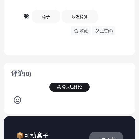
椅子
沙发椅凳
收藏
点赞(
0
)
评论(0)
登录后评论
📦可动盒子