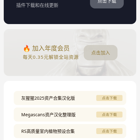
点击下载
插件下载和在线更新
🔥 加入年度会员
点击加入
每天0.35元解锁全站资源
灰猩猩2025资产合集汉化版
点击下载
Megascans资产汉化整理版
点击下载
RS高质量室内植物预设合集
点击下载