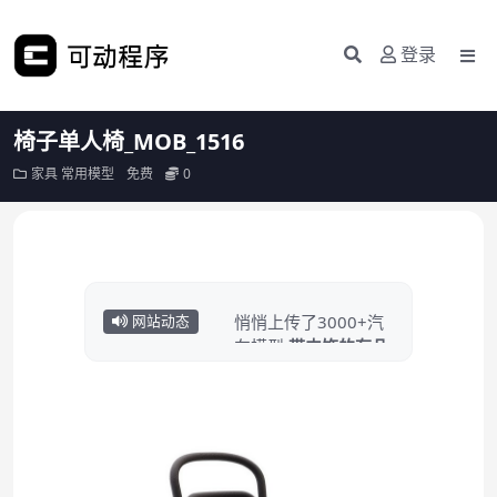
登录
椅子单人椅_MOB_1516
家具
常用模型
免费
0
悄悄上传了3000+汽
网站动态
车模型
带内饰的有几
百个……
点击白嫖