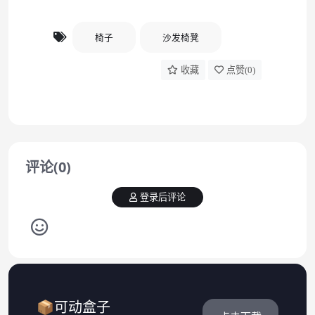
椅子
沙发椅凳
收藏
点赞(
0
)
评论(0)
登录后评论
📦可动盒子