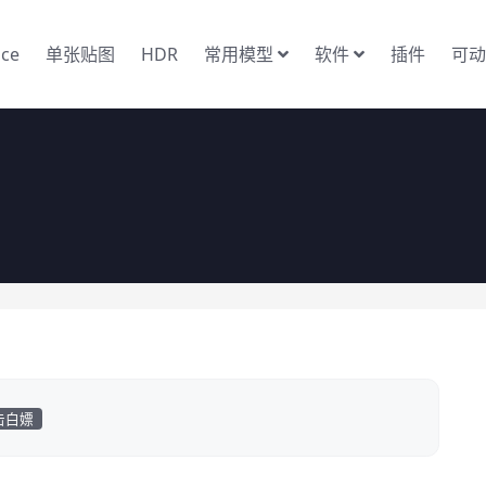
nce
单张贴图
HDR
常用模型
软件
插件
可动
击白嫖