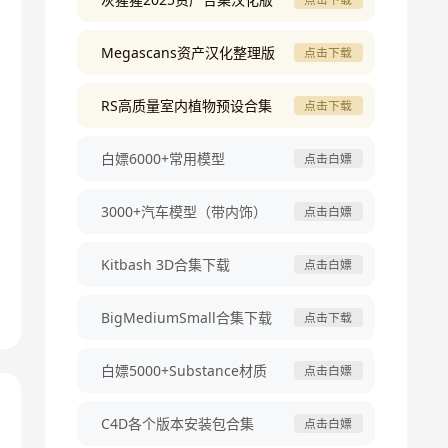
Megascans资产汉化整理版
点击下载
RS高质量室内植物预设合集
点击下载
白嫖6000+常用模型
点击白嫖
3000+汽车模型（带内饰）
点击白嫖
Kitbash 3D合集下载
点击白嫖
BigMediumSmall合集下载
点击下载
白嫖5000+Substance材质
点击白嫖
C4D各个版本安装包合集
点击白嫖