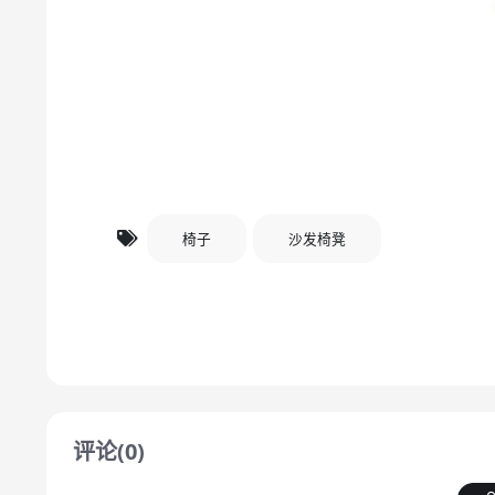
椅子
沙发椅凳
评论(0)