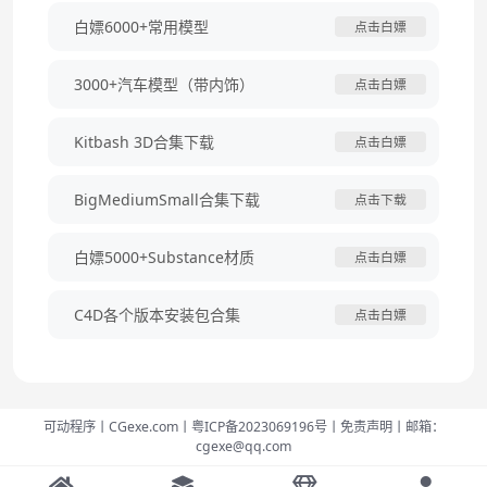
白嫖6000+常用模型
点击白嫖
3000+汽车模型（带内饰）
点击白嫖
Kitbash 3D合集下载
点击白嫖
BigMediumSmall合集下载
点击下载
白嫖5000+Substance材质
点击白嫖
C4D各个版本安装包合集
点击白嫖
可动程序丨CGexe.com
丨粤ICP备2023069196号
丨免责声明
丨邮箱：
cgexe@qq.com