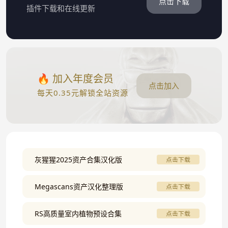
点击下载
插件下载和在线更新
🔥 加入年度会员
点击加入
每天0.35元解锁全站资源
灰猩猩2025资产合集汉化版
点击下载
Megascans资产汉化整理版
点击下载
RS高质量室内植物预设合集
点击下载